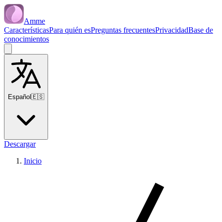
Amme
Características
Para quién es
Preguntas frecuentes
Privacidad
Base de
conocimientos
Español
🇪🇸
Descargar
Inicio