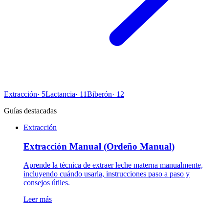
Extracción
·
5
Lactancia
·
11
Biberón
·
12
Guías destacadas
Extracción
Extracción Manual (Ordeño Manual)
Aprende la técnica de extraer leche materna manualmente,
incluyendo cuándo usarla, instrucciones paso a paso y
consejos útiles.
Leer más